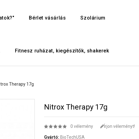
atok?"
Bérlet vásárlás
Szolárium
k
Fitnesz ruházat, kiegészítők, shakerek
itrox Therapy 17g
Nitrox Therapy 17g
0 vélemény
Írjon véleményt!
Gyártó:
BioTechUSA