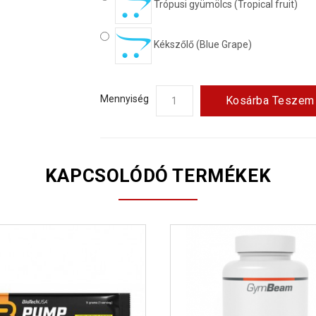
Trópusi gyümölcs (Tropical fruit)
Kékszőlő (Blue Grape)
Mennyiség
Kosárba Teszem
KAPCSOLÓDÓ TERMÉKEK