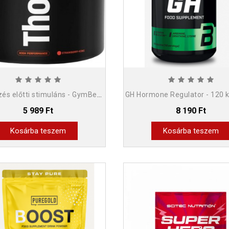
Thor edzés előtti stimuláns - GymBeam 210g
GH Hormone Regulator - 120 
5 989 Ft
8 190 Ft
Kosárba teszem
Kosárba teszem