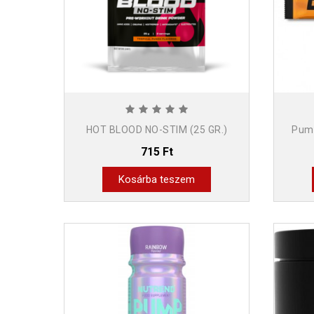
HOT BLOOD NO-STIM (25 GR.)
Pump
715 Ft
Kosárba teszem