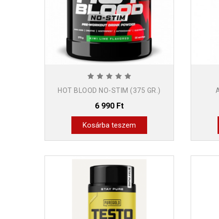
HOT BLOOD NO-STIM (375 GR.)
6 990 Ft
Kosárba teszem