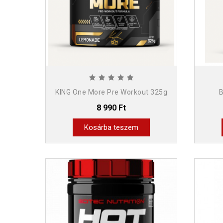
KING One More Pre Workout 325g
B
8 990 Ft
Kosárba teszem