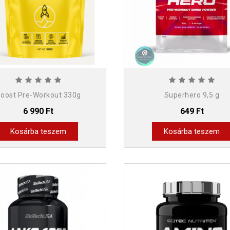
oost Pre-Workout 330g
Superhero 9,5 g
6 990 Ft
649 Ft
Kosárba teszem
Kosárba teszem