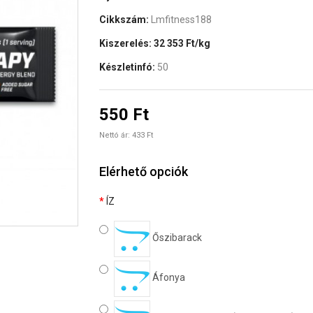
Cikkszám:
Lmfitness188
Kiszerelés:
32 353 Ft/kg
Készletinfó:
50
550 Ft
Nettó ár: 433 Ft
Elérhető opciók
ÍZ
Őszibarack
Áfonya