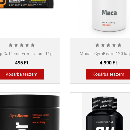
 Caffeine Free italpor 11g
Maca - GymBeam 120 ka
495 Ft
4 990 Ft
Kosárba teszem
Kosárba teszem