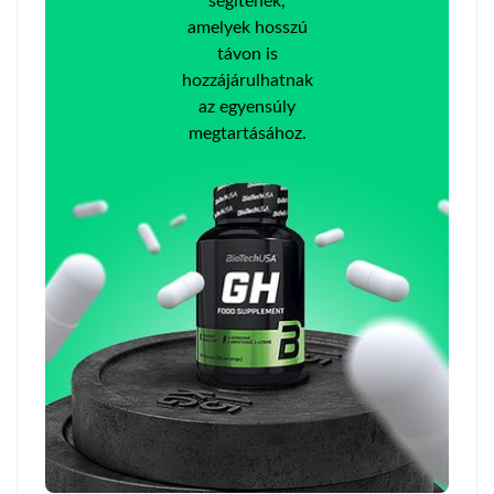
segítenek,
amelyek hosszú
távon is
hozzájárulhatnak
az egyensúly
megtartásához.