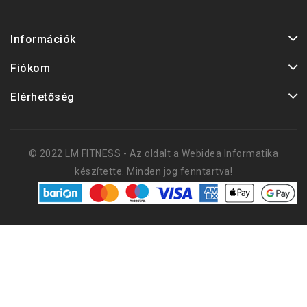
Információk
Fiókom
A GH az agyalapi mirigy ál
Elérhetőség
© 2022 LM FITNESS - Az oldalt a
Webidea Informatika
Az L-arginin, L-orn
készítette. Minden jog fenntartva!