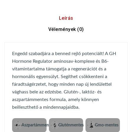
Leírás
Vélemények (0)
Engedd szabadjára a benned rejlő potenciált! A GH
Hormone Regulator aminosav-komplexe és B6-
vitamintartalma támogatja a regenerációt és a
hormonális egyensúlyt. Segíthet csökkenteni a
fáradtságérzetet, hogy minden nap új lendülettel
vághass bele az edzésbe. Glutén-, laktóz- és
aszpartámmentes formula, amely könnyen
beilleszthető a mindennapjaidba.
Aszpartámmentes
Gluténmentes
Gmo-mentes