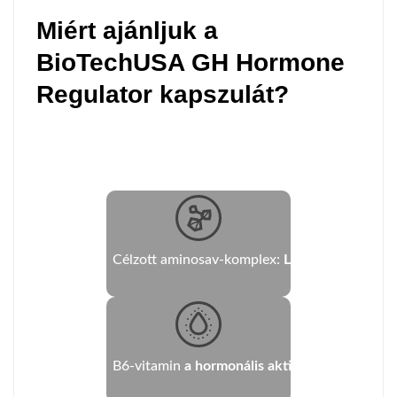
Miért ajánljuk a
BioTechUSA GH Hormone
Regulator kapszulát?
Célzott aminosav-komplex:
L-arginin, L-ornitin
B6-vitamin
a hormonális aktivitás és energia