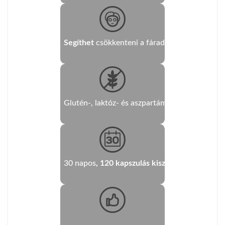
Segíthet
csökkenteni a fáradtságérzetet
Glutén-, laktóz- és aszpartámmentes
formula
30 napos
, 120 kapszulás kiszerelés