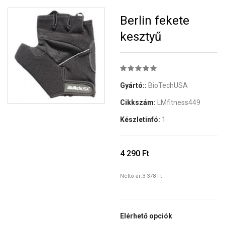
Berlin fekete
kesztyű
Gyártó::
BioTechUSA
Cikkszám:
LMfitness449
Készletinfó:
1
4 290 Ft
Nettó ár:
3 378 Ft
Elérhető opciók