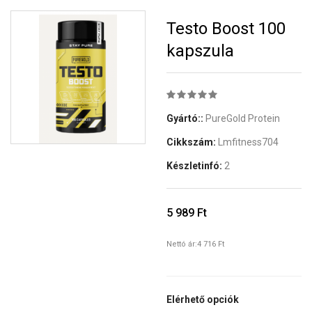
Testo Boost 100
kapszula
Gyártó::
PureGold Protein
Cikkszám:
Lmfitness704
Készletinfó:
2
5 989 Ft
Nettó ár:
4 716 Ft
Elérhető opciók