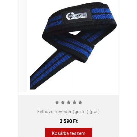
Felhúzó heveder (gurtni) (pár)
3 590 Ft
Kosárba teszem