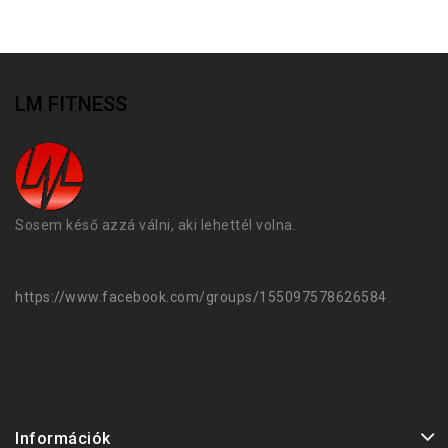
LM FITNESS
Sosem késő azzá válni, aki lehettél volna.
https://www.facebook.com/groups/155097578626584
Információk