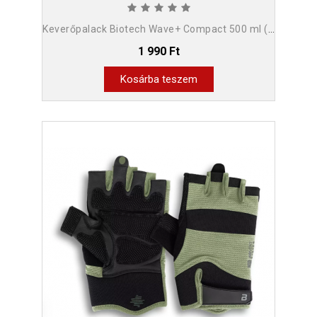
Keverőpalack Biotech Wave+ Compact 500 ml (+150 ml) füst
1 990 Ft
Kosárba teszem