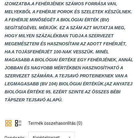
IZOMZATBA.
A FEHÉRJÉNEK SZÁMOS FORRÁSA VAN,
MELYEKBŐL A FEHÉRJE POROK ÉS SZELETEK KÉSZÜLNEK.
A FEHÉRJE MINŐSÉGÉT A BIOLÓGIAI ÉRTÉK (BV)
SEGÍTSÉGÉVEL MÉRJÜK. EZ A SZÁM AZT MUTATJA MEG,
HOGY MILYEN SZÁZALÉKBAN TUDJA A SZERVEZET
MEGEMÉSZTENI ÉS HASZNOSÍTANI AZ ADOTT FEHÉRJÉT,
HA A TOJÁSFEHÉRJÉT 100-NAK VESSZÜK. MINÉL
MAGASABB A BIOLÓGIAI ÉRTÉKE EGY FEHÉRJÉNEK, ANNÁL
JOBBAN ÉS NAGYOBB MÉRTÉKBEN HASZNOSÍTHATÓ A
SZERVEZET SZÁMÁRA. A TEJSAVÓ PROTEINEKNEK VAN A
LEGMAGASABB (BV 104) BIOLÓGIAI ÉRTÉKÜK.(AZ ANYATEJ
BIOLÓGIA ÉRTÉKE 95, EZÉRT SZINTE AZ ÖSSZES BÉBI
TÁPSZER TEJSAVÓ ALAPÚ.
Termék összehasonlítás (0)
Alapértelmezett