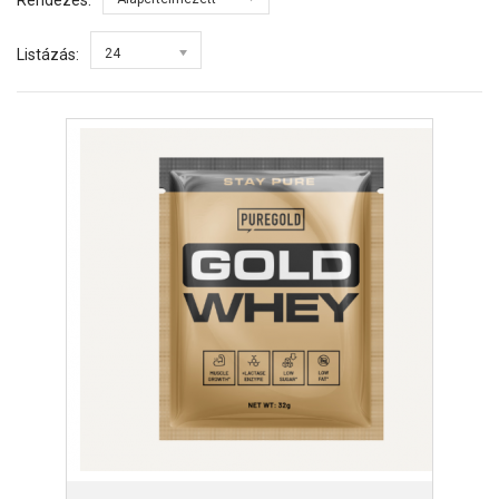
Rendezés:
Listázás:
24