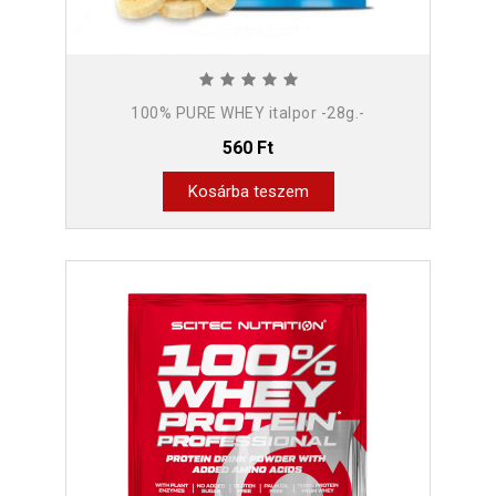
100% PURE WHEY italpor -28g.-
560 Ft
Kosárba teszem