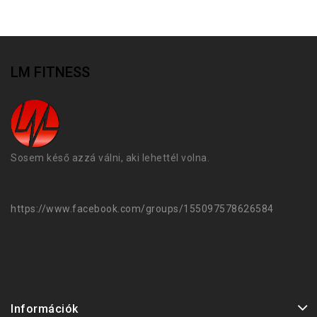
LM FITNESS
Sosem késő azzá válni, aki lehettél volna.
https://www.facebook.com/groups/155097578626584
Információk