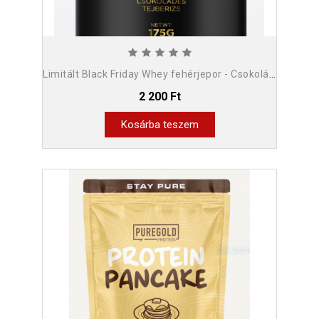
Limitált Black Friday Whey fehérjepor - Csokoládés Tejberizs 175g
2 200 Ft
Kosárba teszem