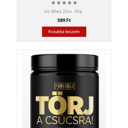
Iso Whey Zero -25g-
589 Ft
Kosárba teszem