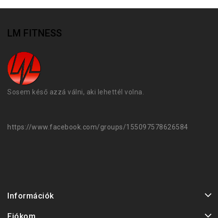
LM FITNESS
Sosem késő azzá válni, aki lehettél volna.
https://www.facebook.com/groups/155097578626584
Információk
Fiókom