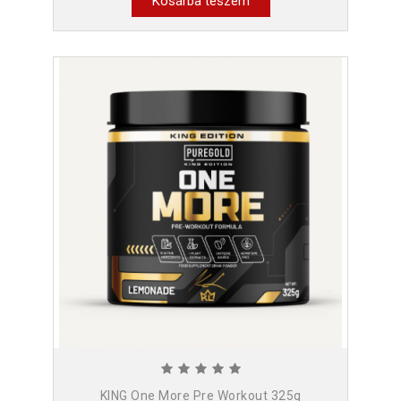
Kosárba teszem
KING One More Pre Workout 325g