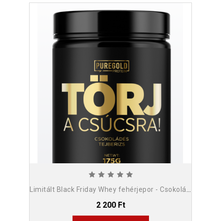
Limitált Black Friday Whey fehérjepor - Csokoládés Tejberizs 175g
2 200 Ft