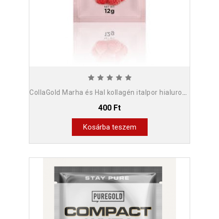
CollaGold Marha és Hal kollagén italpor hialuronsavval - 12g (1 adag)
400 Ft
Kosárba teszem